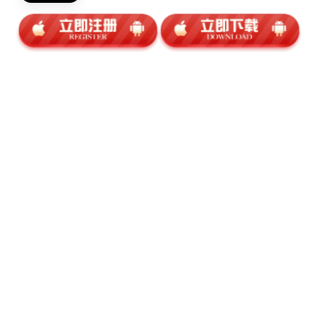
眼下，勇士得到了39岁的霍福德（2.06米），他依然是多功
能内线的代表。霍福德6月刚满39岁，到2026年NBA总决赛
时将年满40岁。上赛季他的三分命中率为36%，但在此前两
个赛季，他的三分命中率都超过40%。霍福德的外线防守能
力依然强于大部分比自己年轻十多岁的中锋，这一点极其稀
缺。
为了健康应对季后赛的长途征战，凯尔特人对霍福德的出场