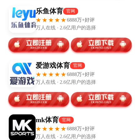
这种限制迫使科尔在常规赛末段采用极小阵容收尾，当时他
们场上没有任何身高超过2.01米的球员。哪怕格林的存在感
要高于他1.98米的官方身高，但勇士过去最好的“小球”阵
容，往往都会在他身边搭配更多内线高度，这是上赛季所欠
缺的。