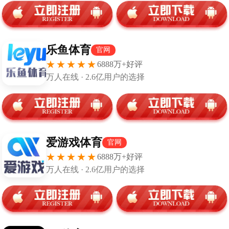
018-19赛季效力勇士以来的单赛季出场新高。他个人依旧保持
，也是球队当初交易得到他的初衷。