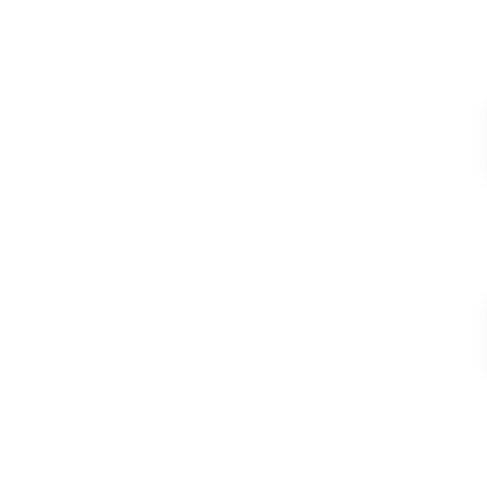
本赛季杜兰特出战78场常规赛，创下自2
准，完美补上了火箭一直欠缺的进攻强点