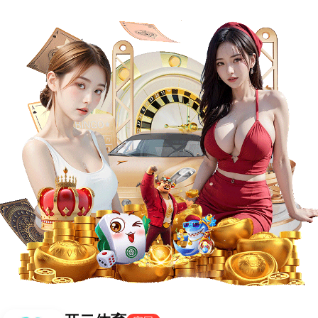
西甲
欧冠
关于我们
打算交易杜兰特！寄望两老将回归 力
|休斯敦火箭队|拉斐尔·斯通|金州勇
新闻
0
道，消息源透露，火箭内部今夏暂无交易杜兰特的打算。总经理拉斐尔-斯通及