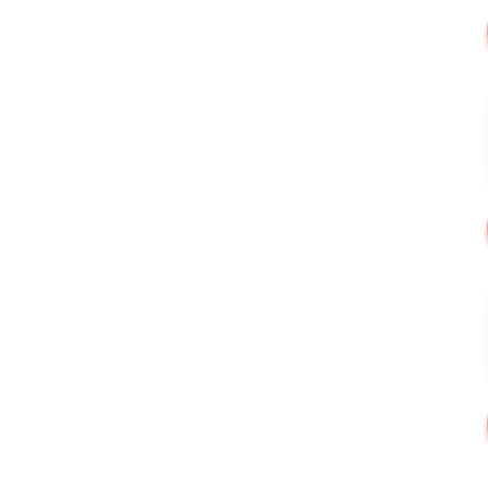
虽然说米尔萨普加盟篮网听起来很完美，
根据《露天看台》记者杰克·费舍尔的报道
右。虽然说费舍尔同时表示，米尔萨普希
底薪，根本无法给米尔萨普开出更高级别
除此之外，从上个赛季篮网在季后赛中的