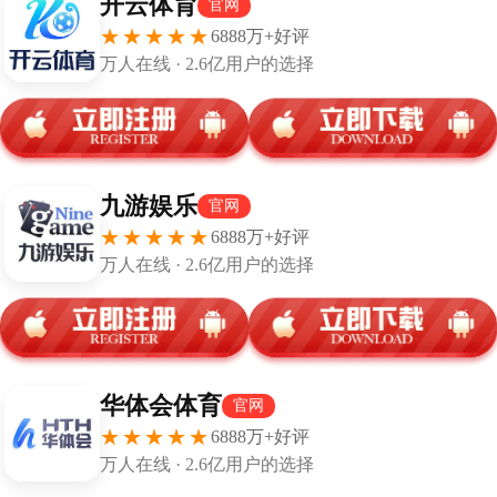
球队火速完成运作，基本上在第一周的时间里就将市场上的大鱼
队基本上都已经完成了阵容的补充，不过仍有一个球员继续在
由身的米尔萨普得到了不少球队的关注，其中包括金州勇士和
已经公牛队都传出过不少绯闻。在所有与米尔萨普名字产生过
的一支球队。上个赛季，篮网薄弱的内线一支都是困扰纳什的
先后签下格里芬和阿尔德里奇。不过由于身体问题，阿德无奈
畅的情况下，马克斯还得为三巨头寻找一位靠谱的内线帮手。